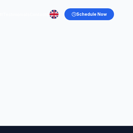
Schedule Now
ff
Testimonials
Contacts