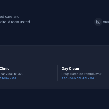
zed care and
eite. A team united
@DR
Clinic
Oxy Clean
car Vidal, nº 320
Praça Barão de Itambé, nº 31
E FORA • MG
SÃO JOÃO DEL-REI • MG