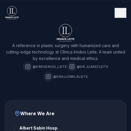
A reference in plastic surgery with humanized care and
cutting-edge technology at Clínica Irmãos Leite. A team united
by excellence and medical ethics.
@DRRODRIGO_LEITE
@DR.JUAREZLEITE
@DRALUDMILALEITE
Where We Are
Albert Sabin Hosp.