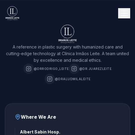
A reference in plastic surgery with humanized care and
cutting-edge technology at Clínica Irmãos Leite. A team united
by excellence and medical ethics.
@DRRODRIGO_LEITE
@DR.JUAREZLEITE
@DRALUDMILALEITE
Where We Are
Albert Sabin Hosp.