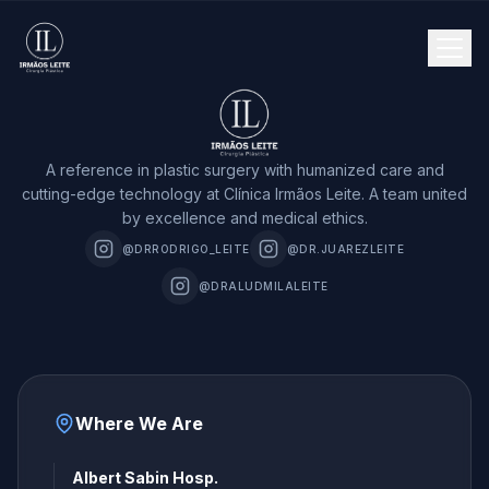
A reference in plastic surgery with humanized care and
cutting-edge technology at Clínica Irmãos Leite. A team united
by excellence and medical ethics.
@DRRODRIGO_LEITE
@DR.JUAREZLEITE
@DRALUDMILALEITE
Where We Are
Albert Sabin Hosp.