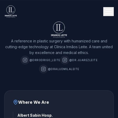
A reference in plastic surgery with humanized care and
cutting-edge technology at Clínica Irmãos Leite. A team united
by excellence and medical ethics.
@DRRODRIGO_LEITE
@DR.JUAREZLEITE
@DRALUDMILALEITE
Where We Are
Albert Sabin Hosp.