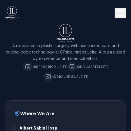
A reference in plastic surgery with humanized care and
cutting-edge technology at Clínica Irmãos Leite. A team united
by excellence and medical ethics.
@DRRODRIGO_LEITE
@DR.JUAREZLEITE
@DRALUDMILALEITE
Where We Are
Albert Sabin Hosp.