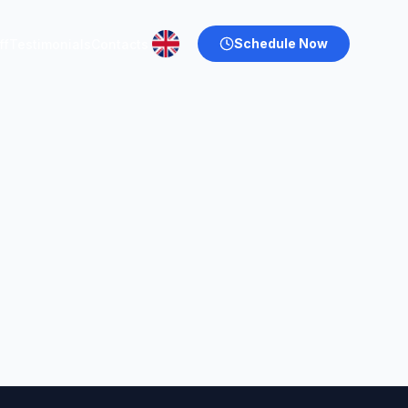
Schedule Now
ff
Testimonials
Contacts