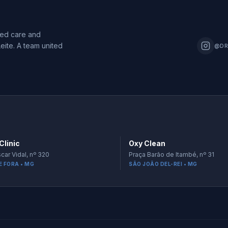
zed care and
eite. A team united
@DR
Clinic
Oxy Clean
car Vidal, nº 320
Praça Barão de Itambé, nº 31
E FORA • MG
SÃO JOÃO DEL-REI • MG